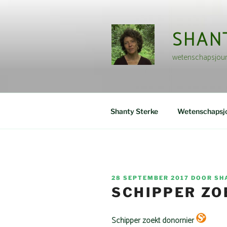
Ga
naar
de
SHAN
inhoud
wetenschapsjour
Shanty Sterke
Wetenschapsjo
GEPLAATST
28 SEPTEMBER 2017
DOOR
SH
OP
SCHIPPER ZO
Schipper zoekt donornier