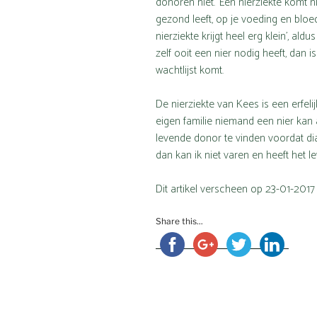
donoren niet. ‘Een nierziekte komt nie
gezond leeft, op je voeding en bloed
nierziekte krijgt heel erg klein’, a
zelf ooit een nier nodig heeft, dan i
wachtlijst komt.
De nierziekte van Kees is een erfeli
eigen familie niemand een nier kan
levende donor te vinden voordat dial
dan kan ik niet varen en heeft het l
Dit artikel verscheen op 23-01-2017
Share this...
Bericht