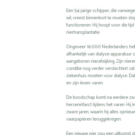
Een 54-jarige schipper, die vanwege
wil, vreest binnenkort te moeten sto
functioneren. Hij hoopt voor die ti
niertransplantatie.
Ongeveer 16.000 Nederlanders hebbe
afhankelijk van dialyse-apparatuur o
aangeboren nierafwijking. Zijn nier
conditie nog verder verslechtert zal
ziekenhuis moeten voor dialyse. Dat 
en zijn leven: varen.
De boodschap komt na eerdere zwa
herseninfarct tijdens het varen. Hij
zware jaren, waarin hij alles opnieuw
vaarpapieren teruggekregen.
Een nieuwe nier zou een uitkomst zij