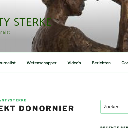
TY STERKE
nalist
urnalist
Wetenschapper
Video’s
Berichten
Con
ANTYSTERKE
Zoeken
EKT DONORNIER
naar:
RECENTE BE