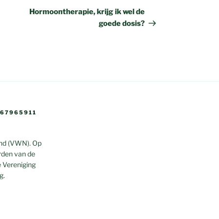
bericht
Hormoontherapie, krijg ik wel de
goede dosis?
 67965911
and (VWN). Op
rden van de
 Vereniging
g.