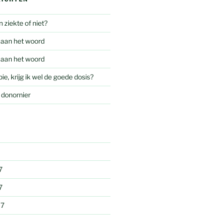
 ziekte of niet?
 aan het woord
 aan het woord
, krijg ik wel de goede dosis?
 donornier
7
7
17