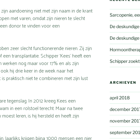
 zijn aandoening niet met zijn naam in de krant
Sarcopenie, een
ppen met varen, omdat zijn nieren te slecht
jd een donor te vinden voor een
De deskundige
De deskundige
n zeer slecht functionerende nieren. Zij zijn
Hormoontherapie
f een transplantatie. Schipper ‘Kees’ heeft een
Schipper zoekt
en werken nog maar voor 17% en als zijn
 ook hij drie keer in de week naar het
is praktisch niet te combineren met zijn lust
ARCHIEVEN
april 2018
re tegenslag. In 2012 kreeg Kees een
 kwam in een rolstoel terecht. Maar na twee
december 201
 moest leren, is hij hersteld en heeft zijn
november 201
september 20
n. Jaarlijks krijgen bijna 1000 mensen een nier