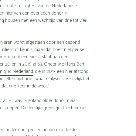
zo blijkt uit cijfers van de Nederlandse
een nier van een overleden donor in
g houden met een wachttijd van drie tot vier
ornieren wordt afgestaan door een gezond
milielid of kennis, maar dat hoeft niet per se.
onoren dat een nier afstaat aan een
r 20 en in 2015 al 63. Onder wie Hans Bart,
eniging Nederland
, die in 2013 een nier afstond
effen niet hoe zwaar dialyse is. Vergelijk het
at drie keer in de week.’
r af. Hij was jarenlang bloeddonor, maar
 stoppen. Die leeftijdsgrens geldt echter niet
een ander nodig zullen hebben zijn beide