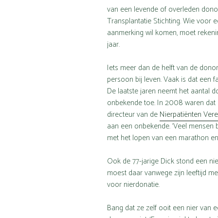
van een levende of overleden donor, 
Transplantatie Stichting. Wie voor 
aanmerking wil komen, moet rekenin
jaar.
Iets meer dan de helft van de don
persoon bij leven. Vaak is dat een fa
De laatste jaren neemt het aantal d
onbekende toe. In 2008 waren dat e
directeur van de
Nierpatiënten Ver
aan een onbekende. ‘Veel mensen bes
met het lopen van een marathon en d
Ook de 77-jarige Dick stond een nie
moest daar vanwege zijn leeftijd mee
voor nierdonatie.
Bang dat ze zelf ooit een nier van 