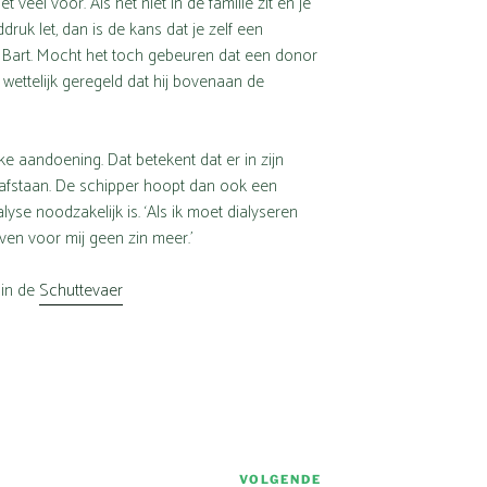
t veel voor. Als het niet in de familie zit en je
druk let, dan is de kans dat je zelf een
ldus Bart. Mocht het toch gebeuren dat een donor
s wettelijk geregeld dat hij bovenaan de
jke aandoening. Dat betekent dat er in zijn
 afstaan. De schipper hoopt dan ook een
yse noodzakelijk is. ‘Als ik moet dialyseren
even voor mij geen zin meer.’
 in de
Schuttevaer
VOLGENDE
Volgend