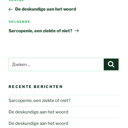
Vorig
VORIGE
navigatie
bericht
De deskundige aan het woord
Volgend
VOLGENDE
bericht
Sarcopenie, een ziekte of niet?
Zoeken
Zoeke
naar:
RECENTE BERICHTEN
Sarcopenie, een ziekte of niet?
De deskundige aan het woord
De deskundige aan het woord