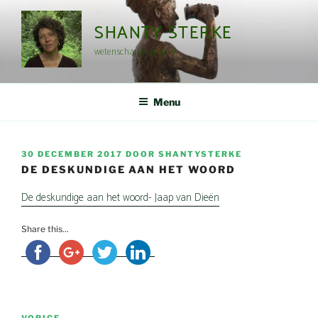
Ga
naar
SHANTY STERKE
de
wetenschapsjournalist
inhoud
Menu
GEPLAATST
30 DECEMBER 2017
DOOR
SHANTYSTERKE
OP
DE DESKUNDIGE AAN HET WOORD
De deskundige aan het woord- Jaap van Dieën
Share this...
Bericht